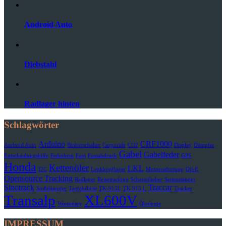
Android Auto
Diebstahl
Radlager hinten
Schlagwörter
Arduino
CRF1000
Android Auto
Binkerschalter
Carpuride
CO2
Display
Dämpfer
Gabel
Gabelfeder
Entscheidungshilfe
Federbein
Fuss
Fussabdruck
GPS
Honda
Kettenöler
LKL
I2C
Lenkkopflager
Motorradortung
Oil-E
Opensource Tracking
Radlager
Reisetracking
Scherenheber
Seitenständer
Sinotrack
Traccar
Stoßdämpfer
Tagfahrlicht
TK-915L
TK 915 L
Tracker
Transalp
XL600V
Wonsidary
Ökologie
IMPRESSUM