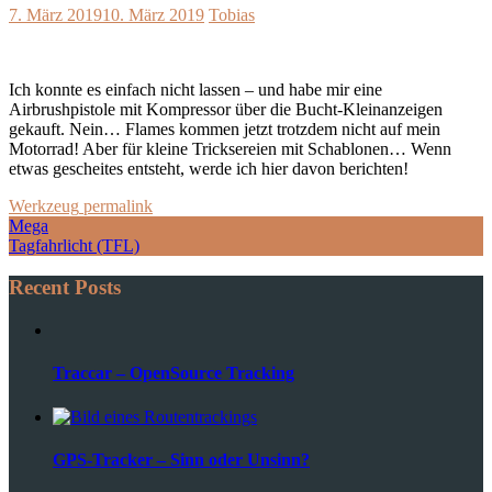
7. März 2019
10. März 2019
Tobias
Ich konnte es einfach nicht lassen – und habe mir eine
Airbrushpistole mit Kompressor über die Bucht-Kleinanzeigen
gekauft. Nein… Flames kommen jetzt trotzdem nicht auf mein
Motorrad! Aber für kleine Tricksereien mit Schablonen… Wenn
etwas gescheites entsteht, werde ich hier davon berichten!
Werkzeug
permalink
Post
Mega
Tagfahrlicht (TFL)
navigation
Recent Posts
Traccar – OpenSource Tracking
GPS-Tracker – Sinn oder Unsinn?