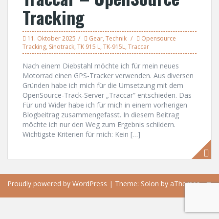
Tracking
11. Oktober 2025
Gear
,
Technik
Opensource
Tracking
,
Sinotrack
,
TK 915 L
,
TK-915L
,
Traccar
Nach einem Diebstahl möchte ich für mein neues
Motorrad einen GPS-Tracker verwenden. Aus diversen
Gründen habe ich mich für die Umsetzung mit dem
OpenSource-Track-Server „Traccar“ entschieden. Das
Für und Wider habe ich für mich in einem vorherigen
Blogbeitrag zusammengefasst. In diesem Beitrag
möchte ich nur den Weg zum Ergebnis schildern.
Wichtigste Kriterien für mich: Kein […]
Proudly powered by WordPress
|
Theme:
Solon
by aThemes