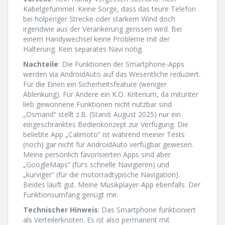
Kabelgefummel. Keine Sorge, dass das teure Telefon
bei holperiger Strecke oder starkem Wind doch
irgendwie aus der Verankerung gerissen wird. Bei
einem Handywechsel keine Probleme mit der
Halterung. Kein separates Navi nötig.
Nachteile
: Die Funktionen der Smartphone-Apps
werden via AndroidAuto auf das Wesentliche reduziert.
Für die Einen ein Sicherheitsfeature (weniger
Ablenkung). Für Andere ein K.O. Kriterium, da mitunter
lieb gewonnene Funktionen nicht nutzbar sind.
„Osmand“ stellt z.B. (Stand: August 2025) nur ein
eingeschränktes Bedienkonzept zur Verfügung. Die
beliebte App „Calimoto“ ist während meiner Tests
(noch) gar nicht für AndroidAuto verfügbar gewesen.
Meine persönlich favorisierten Apps sind aber
„GoogleMaps“ (für’s schnelle Navigieren) und
„kurviger“ (für die motorradtypische Navigation).
Beides läuft gut. Meine Musikplayer-App ebenfalls. Der
Funktionsumfang genügt mir.
Technischer Hinweis
: Das Smartphone funktioniert
als Verteilerknoten. Es ist also permanent mit