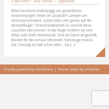
7. März 2019
Gear
,
Technik
Tagfahrlicht
!Bitte beachten:Unabhängig von gesetzlichen
Bestimmungen: Wenn Ihr zusätzlich Lampen am
Motorrad installiert, achtet bitte sehr genau auf die
Abstrahlkegel / Streucharakteristik.So sinnvoll diese
Leuchten sein können: In der Regel strahlen sie sehr
diffus oder breit streuend ab. Sind sie falsch eingestellt,
blendet ihr die vorraus fahrenden Fahrzeuge massiv.
Die Transalp ist halt schon älter… Sie […]
Proudly powered by WordPress
|
Theme:
Solon
by aThemes