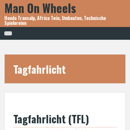
Man On Wheels
Skip
to
content
Honda Transalp, Africa Twin, Umbauten, Technische
Spielereien
Tagfahrlicht
Tagfahrlicht (TFL)