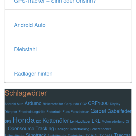
GPS-Tracker – Sinn oder Unsinn?
Android Auto
Diebstahl
Radlager hinten
Schlagwörter
Arduino
CRF1000
Android Auto
Binkerschalter
Carpuride
CO2
Display
Gabel
Gabelfeder
Dämpfer
Entscheidungshilfe
Federbein
Fuss
Fussabdruck
Honda
Kettenöler
LKL
GPS
I2C
Lenkkopflager
Motorradortung
Oil-
Opensource Tracking
E
Radlager
Reisetracking
Scherenheber
Sinotrack
Traccar
Seitenständer
Stoßdämpfer
Tagfahrlicht
TK-915L
TK 915 L