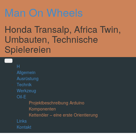
Skip
Man On Wheels
to
content
Honda Transalp, Africa Twin,
Umbauten, Technische
Spielereien
H
Allgemein
Ausrüstung
Technik
Werkzeug
Oil-E
Projektbeschreibung Arduino
Komponenten
Kettenöler – eine erste Orientierung
Links
Kontakt