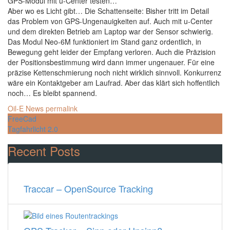
GPS-Modul mit u-Center testen…
Aber wo es Licht gibt… Die Schattenseite: Bisher tritt im Detail
das Problem von GPS-Ungenauigkeiten auf. Auch mit u-Center
und dem direkten Betrieb am Laptop war der Sensor schwierig.
Das Modul Neo-6M funktioniert im Stand ganz ordentlich, in
Bewegung geht leider der Empfang verloren. Auch die Präzision
der Positionsbestimmung wird dann immer ungenauer. Für eine
präzise Kettenschmierung noch nicht wirklich sinnvoll. Konkurrenz
wäre ein Kontaktgeber am Laufrad. Aber das klärt sich hoffentlich
noch… Es bleibt spannend.
Oil-E News
permalink
Post
FreeCad
Tagfahrlicht 2.0
navigation
Recent Posts
Traccar – OpenSource Tracking